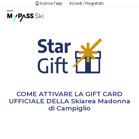
Skip
Scarica l’app
Accedi
/
Registrati
to
Open
Close
content
mobile
mobile
menu
menu
COME ATTIVARE LA GIFT CARD
UFFICIALE DELLA Skiarea Madonna
di Campiglio
SCARICA L’APP