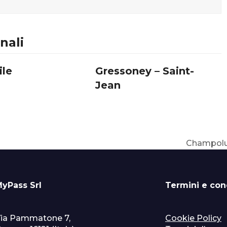
nali
ile
Gressoney – Saint-
Jean
Champoluc
articolo
successiv
yPass Srl
Termini e con
ia Pammatone 7,
Cookie Policy