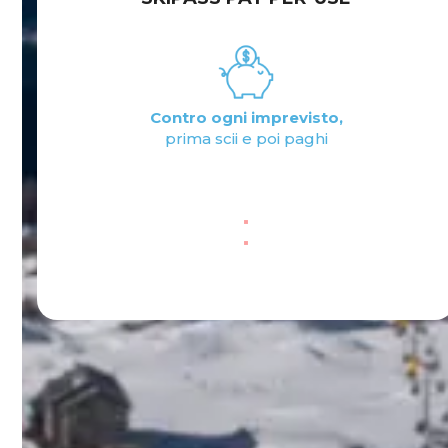
Gestione tariffe:
corse singole, orarie, giornaliere e stagionali
Attiva ora
Tariffe invernali
Tariffe estive